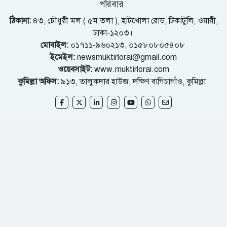
পরিবার
ঠিকানা:
৪৩, চৌধুরী মল ( ৫ম তলা ), হাটখোলা রোড, টিকাটুলি, ওয়ারী,
ঢাকা-১২০৩।
মোবাইল:
০১৭১১-৯৬০২১৩, ০১৫৮০৮০৫৪০৮
ইমেইল:
newsmuktirlorai@gmail.com
ওয়েবসাইট:
www.muktirlorai.com
কুমিল্লা অফিস:
৯১৩, তালুকদার হাউজ, দক্ষিণ বাগিচাগাঁও, কুমিল্লা।