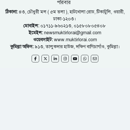
পরিবার
ঠিকানা:
৪৩, চৌধুরী মল ( ৫ম তলা ), হাটখোলা রোড, টিকাটুলি, ওয়ারী,
ঢাকা-১২০৩।
মোবাইল:
০১৭১১-৯৬০২১৩, ০১৫৮০৮০৫৪০৮
ইমেইল:
newsmuktirlorai@gmail.com
ওয়েবসাইট:
www.muktirlorai.com
কুমিল্লা অফিস:
৯১৩, তালুকদার হাউজ, দক্ষিণ বাগিচাগাঁও, কুমিল্লা।