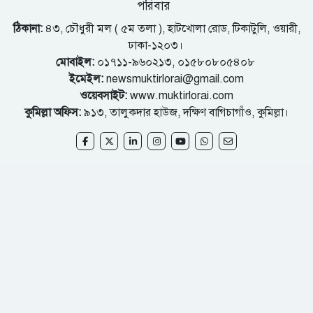
পরিবার
ঠিকানা:
৪৩, চৌধুরী মল ( ৫ম তলা ), হাটখোলা রোড, টিকাটুলি, ওয়ারী,
ঢাকা-১২০৩।
মোবাইল:
০১৭১১-৯৬০২১৩, ০১৫৮০৮০৫৪০৮
ইমেইল:
newsmuktirlorai@gmail.com
ওয়েবসাইট:
www.muktirlorai.com
কুমিল্লা অফিস:
৯১৩, তালুকদার হাউজ, দক্ষিণ বাগিচাগাঁও, কুমিল্লা।