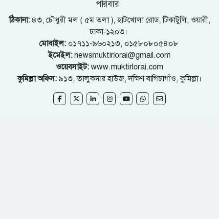
পরিবার
ঠিকানা:
৪৩, চৌধুরী মল ( ৫ম তলা ), হাটখোলা রোড, টিকাটুলি, ওয়ারী,
ঢাকা-১২০৩।
মোবাইল:
০১৭১১-৯৬০২১৩, ০১৫৮০৮০৫৪০৮
ইমেইল:
newsmuktirlorai@gmail.com
ওয়েবসাইট:
www.muktirlorai.com
কুমিল্লা অফিস:
৯১৩, তালুকদার হাউজ, দক্ষিণ বাগিচাগাঁও, কুমিল্লা।