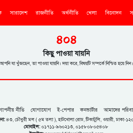
ক
সারাদেশ
রাজনীতি
অর্থনীতি
খেলা
বিনোদন
স
৪০৪
কিছু পাওয়া যায়নি
আপনি যা খুঁজছেন, তা পাওয়া যায়নি। দয়া করে, বিষয়টি সম্পর্কে নিশ্চিত হয়ে নিন
োপনীয় নীতি
যোগাযোগ
ই-পেপার
কনভার্টার
আমাদের পরিব
না:
৪৩, চৌধুরী মল ( ৫ম তলা ), হাটখোলা রোড, টিকাটুলি, ওয়ারী, ঢাকা-১
মোবাইল:
০১৭১১-৯৬০২১৩, ০১৫৮০৮০৫৪০৮