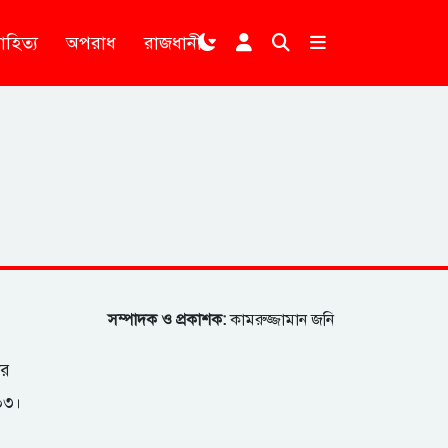
াহিত্য
অপরাধ
রাজধানী
।
সম্পাদক ও প্রকাশক:
কামরুজ্জামান জনি
ার
২০৩।