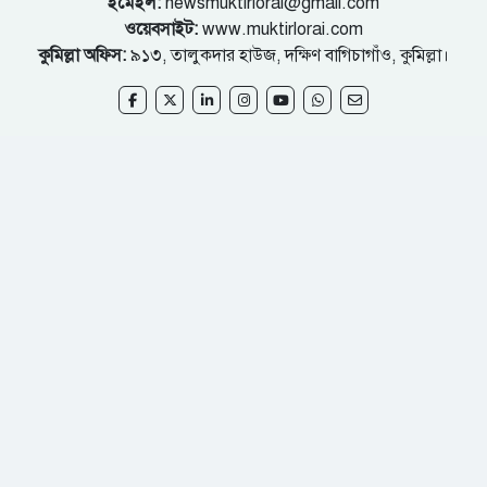
ইমেইল:
newsmuktirlorai@gmail.com
ওয়েবসাইট:
www.muktirlorai.com
কুমিল্লা অফিস:
৯১৩, তালুকদার হাউজ, দক্ষিণ বাগিচাগাঁও, কুমিল্লা।