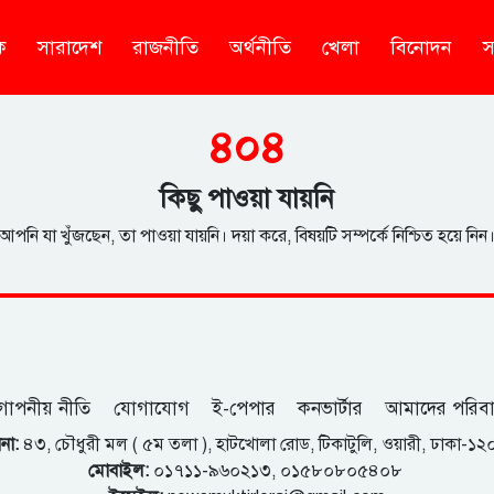
ক
সারাদেশ
রাজনীতি
অর্থনীতি
খেলা
বিনোদন
স
৪০৪
কিছু পাওয়া যায়নি
আপনি যা খুঁজছেন, তা পাওয়া যায়নি। দয়া করে, বিষয়টি সম্পর্কে নিশ্চিত হয়ে নিন
োপনীয় নীতি
যোগাযোগ
ই-পেপার
কনভার্টার
আমাদের পরিব
না:
৪৩, চৌধুরী মল ( ৫ম তলা ), হাটখোলা রোড, টিকাটুলি, ওয়ারী, ঢাকা-১
মোবাইল:
০১৭১১-৯৬০২১৩, ০১৫৮০৮০৫৪০৮