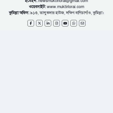
ইমেইল:
newsmuktirlorai@gmail.com
ওয়েবসাইট:
www.muktirlorai.com
কুমিল্লা অফিস:
৯১৩, তালুকদার হাউজ, দক্ষিণ বাগিচাগাঁও, কুমিল্লা।