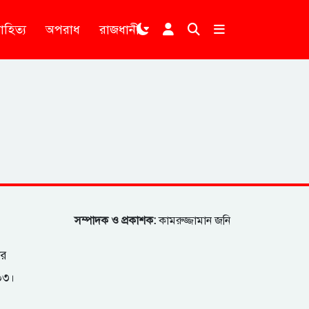
াহিত্য
অপরাধ
রাজধানী
।
সম্পাদক ও প্রকাশক:
কামরুজ্জামান জনি
ার
২০৩।