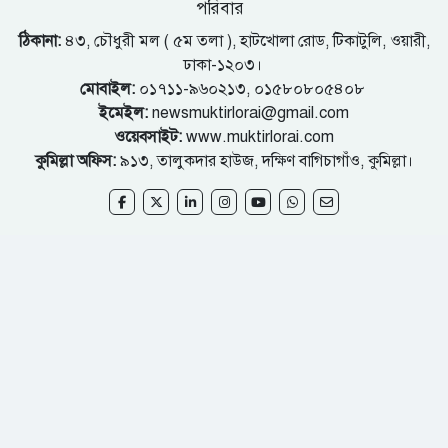
পরিবার
ঠিকানা:
৪৩, চৌধুরী মল ( ৫ম তলা ), হাটখোলা রোড, টিকাটুলি, ওয়ারী,
ঢাকা-১২০৩।
মোবাইল:
০১৭১১-৯৬০২১৩, ০১৫৮০৮০৫৪০৮
ইমেইল:
newsmuktirlorai@gmail.com
ওয়েবসাইট:
www.muktirlorai.com
কুমিল্লা অফিস:
৯১৩, তালুকদার হাউজ, দক্ষিণ বাগিচাগাঁও, কুমিল্লা।