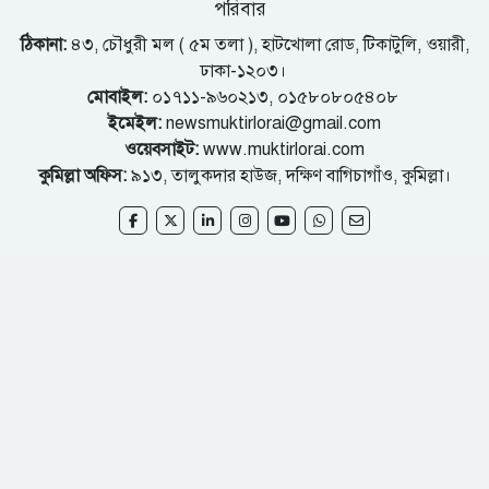
পরিবার
ঠিকানা:
৪৩, চৌধুরী মল ( ৫ম তলা ), হাটখোলা রোড, টিকাটুলি, ওয়ারী,
ঢাকা-১২০৩।
মোবাইল:
০১৭১১-৯৬০২১৩, ০১৫৮০৮০৫৪০৮
ইমেইল:
newsmuktirlorai@gmail.com
ওয়েবসাইট:
www.muktirlorai.com
কুমিল্লা অফিস:
৯১৩, তালুকদার হাউজ, দক্ষিণ বাগিচাগাঁও, কুমিল্লা।