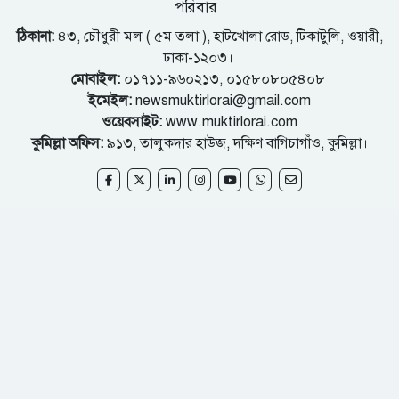
পরিবার
ঠিকানা:
৪৩, চৌধুরী মল ( ৫ম তলা ), হাটখোলা রোড, টিকাটুলি, ওয়ারী,
ঢাকা-১২০৩।
মোবাইল:
০১৭১১-৯৬০২১৩, ০১৫৮০৮০৫৪০৮
ইমেইল:
newsmuktirlorai@gmail.com
ওয়েবসাইট:
www.muktirlorai.com
কুমিল্লা অফিস:
৯১৩, তালুকদার হাউজ, দক্ষিণ বাগিচাগাঁও, কুমিল্লা।