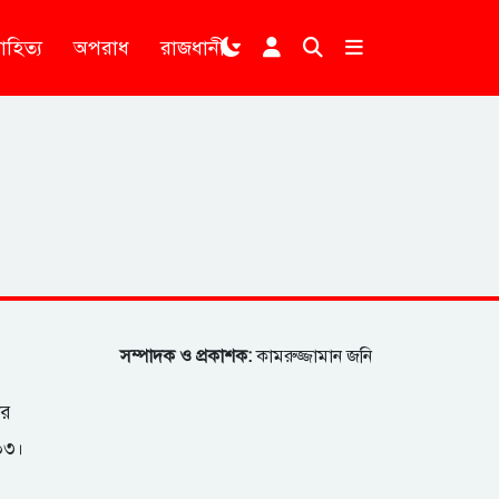
াহিত্য
অপরাধ
রাজধানী
।
সম্পাদক ও প্রকাশক:
কামরুজ্জামান জনি
ার
২০৩।