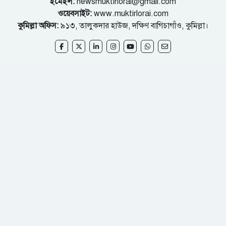
ইমেইল:
newsmuktirlorai@gmail.com
ওয়েবসাইট:
www.muktirlorai.com
কুমিল্লা অফিস:
৯১৩, তালুকদার হাউজ, দক্ষিণ বাগিচাগাঁও, কুমিল্লা।