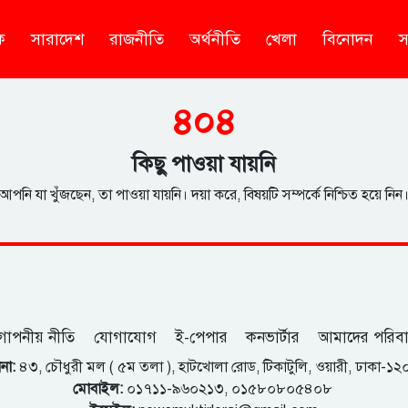
ক
সারাদেশ
রাজনীতি
অর্থনীতি
খেলা
বিনোদন
স
৪০৪
কিছু পাওয়া যায়নি
আপনি যা খুঁজছেন, তা পাওয়া যায়নি। দয়া করে, বিষয়টি সম্পর্কে নিশ্চিত হয়ে নিন
োপনীয় নীতি
যোগাযোগ
ই-পেপার
কনভার্টার
আমাদের পরিব
না:
৪৩, চৌধুরী মল ( ৫ম তলা ), হাটখোলা রোড, টিকাটুলি, ওয়ারী, ঢাকা-১
মোবাইল:
০১৭১১-৯৬০২১৩, ০১৫৮০৮০৫৪০৮