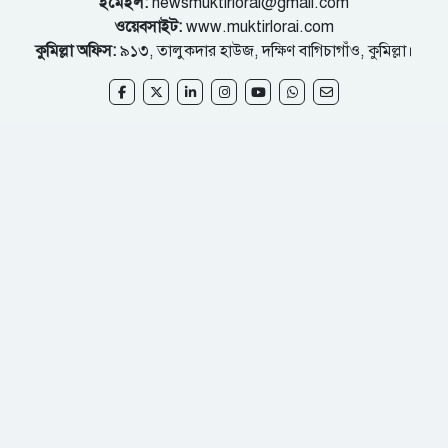
ইমেইল:
newsmuktirlorai@gmail.com
ওয়েবসাইট:
www.muktirlorai.com
কুমিল্লা অফিস:
৯১৩, তালুকদার হাউজ, দক্ষিণ বাগিচাগাঁও, কুমিল্লা।