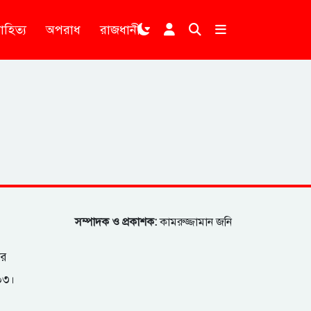
াহিত্য
অপরাধ
রাজধানী
।
সম্পাদক ও প্রকাশক:
কামরুজ্জামান জনি
ার
২০৩।