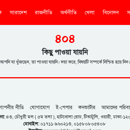
ক
সারাদেশ
রাজনীতি
অর্থনীতি
খেলা
বিনোদন
স
৪০৪
কিছু পাওয়া যায়নি
আপনি যা খুঁজছেন, তা পাওয়া যায়নি। দয়া করে, বিষয়টি সম্পর্কে নিশ্চিত হয়ে নিন
োপনীয় নীতি
যোগাযোগ
ই-পেপার
কনভার্টার
আমাদের পরিব
না:
৪৩, চৌধুরী মল ( ৫ম তলা ), হাটখোলা রোড, টিকাটুলি, ওয়ারী, ঢাকা-১
মোবাইল:
০১৭১১-৯৬০২১৩, ০১৫৮০৮০৫৪০৮