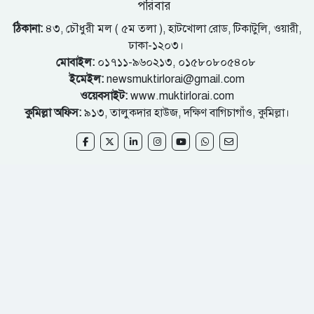
পরিবার
ঠিকানা:
৪৩, চৌধুরী মল ( ৫ম তলা ), হাটখোলা রোড, টিকাটুলি, ওয়ারী,
ঢাকা-১২০৩।
মোবাইল:
০১৭১১-৯৬০২১৩, ০১৫৮০৮০৫৪০৮
ইমেইল:
newsmuktirlorai@gmail.com
ওয়েবসাইট:
www.muktirlorai.com
কুমিল্লা অফিস:
৯১৩, তালুকদার হাউজ, দক্ষিণ বাগিচাগাঁও, কুমিল্লা।