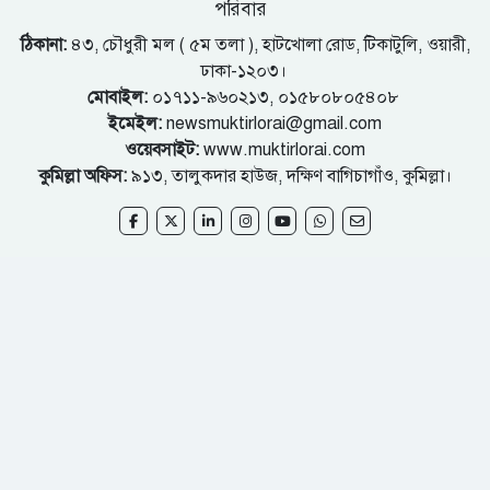
পরিবার
ঠিকানা:
৪৩, চৌধুরী মল ( ৫ম তলা ), হাটখোলা রোড, টিকাটুলি, ওয়ারী,
ঢাকা-১২০৩।
মোবাইল:
০১৭১১-৯৬০২১৩, ০১৫৮০৮০৫৪০৮
ইমেইল:
newsmuktirlorai@gmail.com
ওয়েবসাইট:
www.muktirlorai.com
কুমিল্লা অফিস:
৯১৩, তালুকদার হাউজ, দক্ষিণ বাগিচাগাঁও, কুমিল্লা।