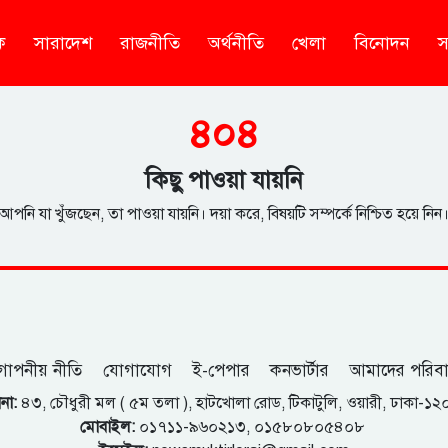
ক
সারাদেশ
রাজনীতি
অর্থনীতি
খেলা
বিনোদন
স
৪০৪
কিছু পাওয়া যায়নি
আপনি যা খুঁজছেন, তা পাওয়া যায়নি। দয়া করে, বিষয়টি সম্পর্কে নিশ্চিত হয়ে নিন
োপনীয় নীতি
যোগাযোগ
ই-পেপার
কনভার্টার
আমাদের পরিব
না:
৪৩, চৌধুরী মল ( ৫ম তলা ), হাটখোলা রোড, টিকাটুলি, ওয়ারী, ঢাকা-১
মোবাইল:
০১৭১১-৯৬০২১৩, ০১৫৮০৮০৫৪০৮