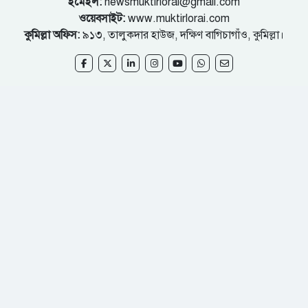
ইমেইল:
newsmuktirlorai@gmail.com
ওয়েবসাইট:
www.muktirlorai.com
কুমিল্লা অফিস:
৯১৩, তালুকদার হাউজ, দক্ষিণ বাগিচাগাঁও, কুমিল্লা।