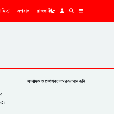
াহিত্য
অপরাধ
রাজধানী
।
সম্পাদক ও প্রকাশক:
কামরুজ্জামান জনি
ার
২০৩।