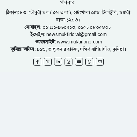
পরিবার
ঠিকানা:
৪৩, চৌধুরী মল ( ৫ম তলা ), হাটখোলা রোড, টিকাটুলি, ওয়ারী,
ঢাকা-১২০৩।
মোবাইল:
০১৭১১-৯৬০২১৩, ০১৫৮০৮০৫৪০৮
ইমেইল:
newsmuktirlorai@gmail.com
ওয়েবসাইট:
www.muktirlorai.com
কুমিল্লা অফিস:
৯১৩, তালুকদার হাউজ, দক্ষিণ বাগিচাগাঁও, কুমিল্লা।