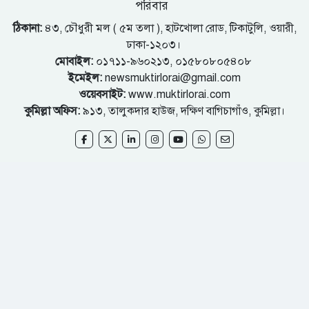
পরিবার
ঠিকানা:
৪৩, চৌধুরী মল ( ৫ম তলা ), হাটখোলা রোড, টিকাটুলি, ওয়ারী,
ঢাকা-১২০৩।
মোবাইল:
০১৭১১-৯৬০২১৩, ০১৫৮০৮০৫৪০৮
ইমেইল:
newsmuktirlorai@gmail.com
ওয়েবসাইট:
www.muktirlorai.com
কুমিল্লা অফিস:
৯১৩, তালুকদার হাউজ, দক্ষিণ বাগিচাগাঁও, কুমিল্লা।