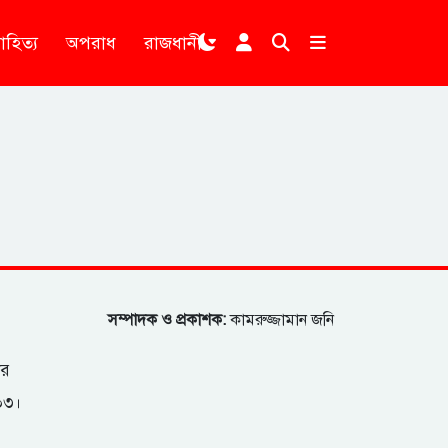
াহিত্য
অপরাধ
রাজধানী
।
সম্পাদক ও প্রকাশক:
কামরুজ্জামান জনি
ার
২০৩।