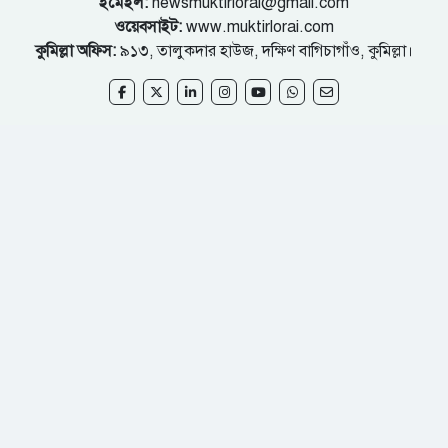
ইমেইল:
newsmuktirlorai@gmail.com
ওয়েবসাইট:
www.muktirlorai.com
কুমিল্লা অফিস:
৯১৩, তালুকদার হাউজ, দক্ষিণ বাগিচাগাঁও, কুমিল্লা।