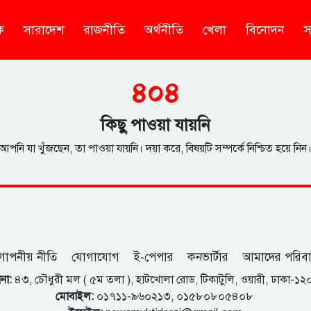
ক
সারাদেশ
রাজনীতি
অর্থনীতি
খেলা
বিনোদন
স
৪০৪
কিছু পাওয়া যায়নি
আপনি যা খুঁজছেন, তা পাওয়া যায়নি। দয়া করে, বিষয়টি সম্পর্কে নিশ্চিত হয়ে নিন
োপনীয় নীতি
যোগাযোগ
ই-পেপার
কনভার্টার
আমাদের পরিব
না:
৪৩, চৌধুরী মল ( ৫ম তলা ), হাটখোলা রোড, টিকাটুলি, ওয়ারী, ঢাকা-১
মোবাইল:
০১৭১১-৯৬০২১৩, ০১৫৮০৮০৫৪০৮