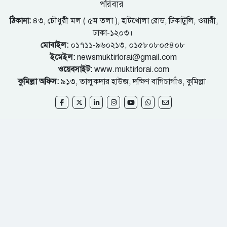
পরিবার
ঠিকানা:
৪৩, চৌধুরী মল ( ৫ম তলা ), হাটখোলা রোড, টিকাটুলি, ওয়ারী,
ঢাকা-১২০৩।
মোবাইল:
০১৭১১-৯৬০২১৩, ০১৫৮০৮০৫৪০৮
ইমেইল:
newsmuktirlorai@gmail.com
ওয়েবসাইট:
www.muktirlorai.com
কুমিল্লা অফিস:
৯১৩, তালুকদার হাউজ, দক্ষিণ বাগিচাগাঁও, কুমিল্লা।