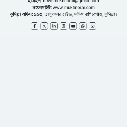
ইমেইল:
newsmuktirlorai@gmail.com
ওয়েবসাইট:
www.muktirlorai.com
কুমিল্লা অফিস:
৯১৩, তালুকদার হাউজ, দক্ষিণ বাগিচাগাঁও, কুমিল্লা।