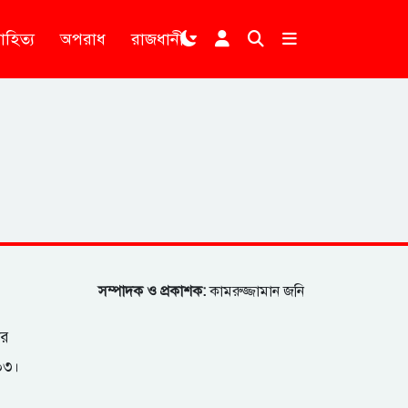
াহিত্য
অপরাধ
রাজধানী
।
সম্পাদক ও প্রকাশক:
কামরুজ্জামান জনি
ার
২০৩।