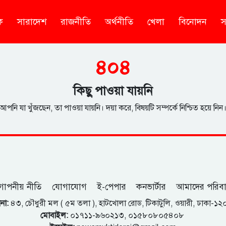
ক
সারাদেশ
রাজনীতি
অর্থনীতি
খেলা
বিনোদন
স
৪০৪
কিছু পাওয়া যায়নি
আপনি যা খুঁজছেন, তা পাওয়া যায়নি। দয়া করে, বিষয়টি সম্পর্কে নিশ্চিত হয়ে নিন
োপনীয় নীতি
যোগাযোগ
ই-পেপার
কনভার্টার
আমাদের পরিব
না:
৪৩, চৌধুরী মল ( ৫ম তলা ), হাটখোলা রোড, টিকাটুলি, ওয়ারী, ঢাকা-১
মোবাইল:
০১৭১১-৯৬০২১৩, ০১৫৮০৮০৫৪০৮