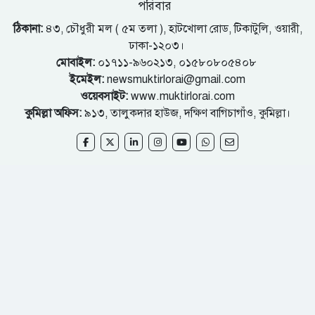
পরিবার
ঠিকানা:
৪৩, চৌধুরী মল ( ৫ম তলা ), হাটখোলা রোড, টিকাটুলি, ওয়ারী,
ঢাকা-১২০৩।
মোবাইল:
০১৭১১-৯৬০২১৩, ০১৫৮০৮০৫৪০৮
ইমেইল:
newsmuktirlorai@gmail.com
ওয়েবসাইট:
www.muktirlorai.com
কুমিল্লা অফিস:
৯১৩, তালুকদার হাউজ, দক্ষিণ বাগিচাগাঁও, কুমিল্লা।