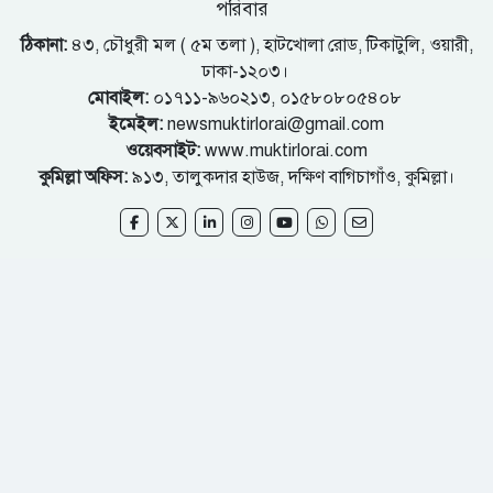
পরিবার
ঠিকানা:
৪৩, চৌধুরী মল ( ৫ম তলা ), হাটখোলা রোড, টিকাটুলি, ওয়ারী,
ঢাকা-১২০৩।
মোবাইল:
০১৭১১-৯৬০২১৩, ০১৫৮০৮০৫৪০৮
ইমেইল:
newsmuktirlorai@gmail.com
ওয়েবসাইট:
www.muktirlorai.com
কুমিল্লা অফিস:
৯১৩, তালুকদার হাউজ, দক্ষিণ বাগিচাগাঁও, কুমিল্লা।