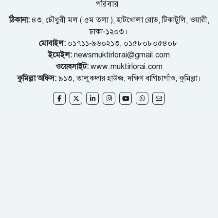
পরিবার
ঠিকানা:
৪৩, চৌধুরী মল ( ৫ম তলা ), হাটখোলা রোড, টিকাটুলি, ওয়ারী,
ঢাকা-১২০৩।
মোবাইল:
০১৭১১-৯৬০২১৩, ০১৫৮০৮০৫৪০৮
ইমেইল:
newsmuktirlorai@gmail.com
ওয়েবসাইট:
www.muktirlorai.com
কুমিল্লা অফিস:
৯১৩, তালুকদার হাউজ, দক্ষিণ বাগিচাগাঁও, কুমিল্লা।