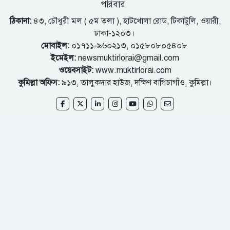
পরিবার
ঠিকানা:
৪৩, চৌধুরী মল ( ৫ম তলা ), হাটখোলা রোড, টিকাটুলি, ওয়ারী,
ঢাকা-১২০৩।
মোবাইল:
০১৭১১-৯৬০২১৩, ০১৫৮০৮০৫৪০৮
ইমেইল:
newsmuktirlorai@gmail.com
ওয়েবসাইট:
www.muktirlorai.com
কুমিল্লা অফিস:
৯১৩, তালুকদার হাউজ, দক্ষিণ বাগিচাগাঁও, কুমিল্লা।