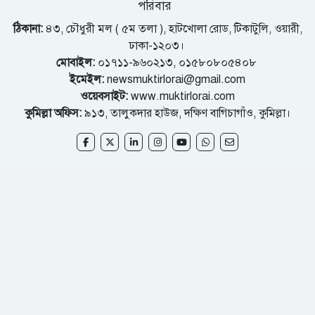
পরিবার
ঠিকানা:
৪৩, চৌধুরী মল ( ৫ম তলা ), হাটখোলা রোড, টিকাটুলি, ওয়ারী,
ঢাকা-১২০৩।
মোবাইল:
০১৭১১-৯৬০২১৩, ০১৫৮০৮০৫৪০৮
ইমেইল:
newsmuktirlorai@gmail.com
ওয়েবসাইট:
www.muktirlorai.com
কুমিল্লা অফিস:
৯১৩, তালুকদার হাউজ, দক্ষিণ বাগিচাগাঁও, কুমিল্লা।