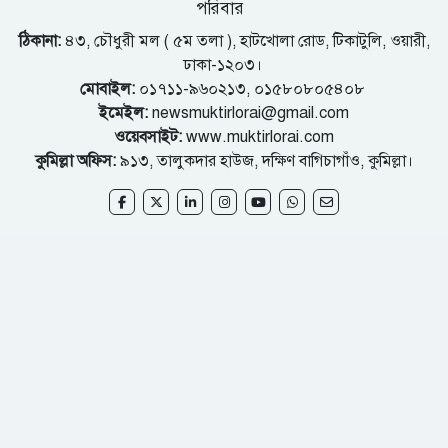
পরিবার
ঠিকানা:
৪৩, চৌধুরী মল ( ৫ম তলা ), হাটখোলা রোড, টিকাটুলি, ওয়ারী,
ঢাকা-১২০৩।
মোবাইল:
০১৭১১-৯৬০২১৩, ০১৫৮০৮০৫৪০৮
ইমেইল:
newsmuktirlorai@gmail.com
ওয়েবসাইট:
www.muktirlorai.com
কুমিল্লা অফিস:
৯১৩, তালুকদার হাউজ, দক্ষিণ বাগিচাগাঁও, কুমিল্লা।