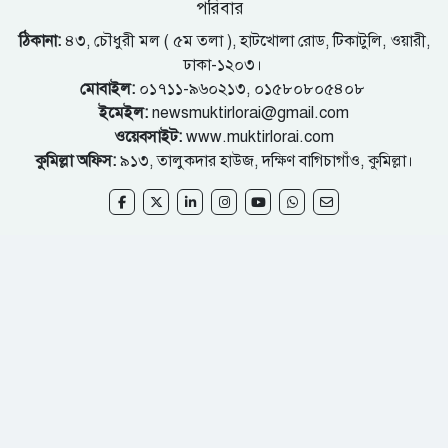
পরিবার
ঠিকানা:
৪৩, চৌধুরী মল ( ৫ম তলা ), হাটখোলা রোড, টিকাটুলি, ওয়ারী,
ঢাকা-১২০৩।
মোবাইল:
০১৭১১-৯৬০২১৩, ০১৫৮০৮০৫৪০৮
ইমেইল:
newsmuktirlorai@gmail.com
ওয়েবসাইট:
www.muktirlorai.com
কুমিল্লা অফিস:
৯১৩, তালুকদার হাউজ, দক্ষিণ বাগিচাগাঁও, কুমিল্লা।