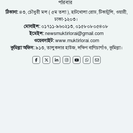
পরিবার
ঠিকানা:
৪৩, চৌধুরী মল ( ৫ম তলা ), হাটখোলা রোড, টিকাটুলি, ওয়ারী,
ঢাকা-১২০৩।
মোবাইল:
০১৭১১-৯৬০২১৩, ০১৫৮০৮০৫৪০৮
ইমেইল:
newsmuktirlorai@gmail.com
ওয়েবসাইট:
www.muktirlorai.com
কুমিল্লা অফিস:
৯১৩, তালুকদার হাউজ, দক্ষিণ বাগিচাগাঁও, কুমিল্লা।