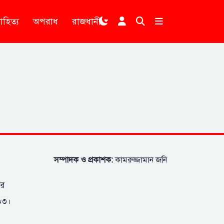
াহিত্য
অপরাধ
রাজধানী
।
সম্পাদক ও প্রকাশক:
কামরুজ্জামান জনি
ার
২০৩।