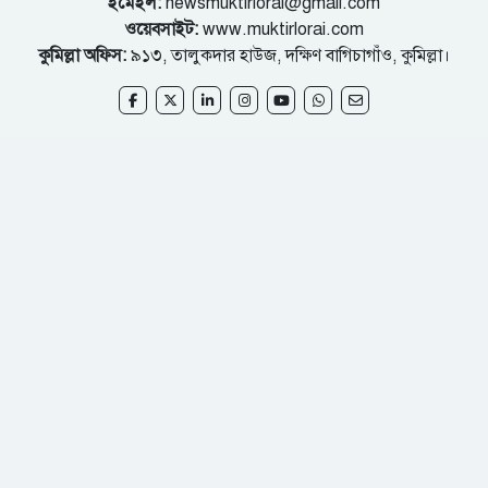
ইমেইল:
newsmuktirlorai@gmail.com
ওয়েবসাইট:
www.muktirlorai.com
কুমিল্লা অফিস:
৯১৩, তালুকদার হাউজ, দক্ষিণ বাগিচাগাঁও, কুমিল্লা।