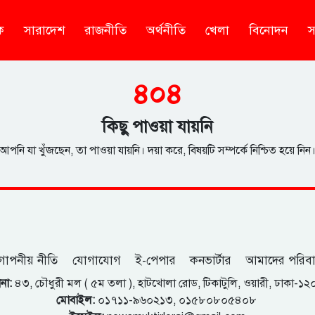
ক
সারাদেশ
রাজনীতি
অর্থনীতি
খেলা
বিনোদন
স
৪০৪
কিছু পাওয়া যায়নি
আপনি যা খুঁজছেন, তা পাওয়া যায়নি। দয়া করে, বিষয়টি সম্পর্কে নিশ্চিত হয়ে নিন
োপনীয় নীতি
যোগাযোগ
ই-পেপার
কনভার্টার
আমাদের পরিব
না:
৪৩, চৌধুরী মল ( ৫ম তলা ), হাটখোলা রোড, টিকাটুলি, ওয়ারী, ঢাকা-১
মোবাইল:
০১৭১১-৯৬০২১৩, ০১৫৮০৮০৫৪০৮