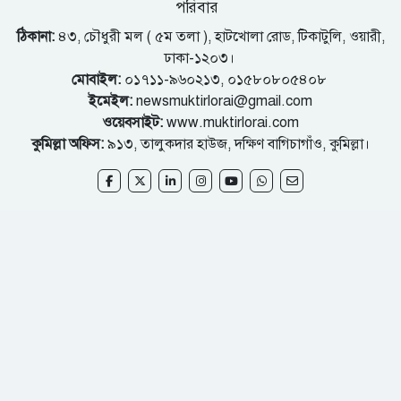
পরিবার
ঠিকানা:
৪৩, চৌধুরী মল ( ৫ম তলা ), হাটখোলা রোড, টিকাটুলি, ওয়ারী,
ঢাকা-১২০৩।
মোবাইল:
০১৭১১-৯৬০২১৩, ০১৫৮০৮০৫৪০৮
ইমেইল:
newsmuktirlorai@gmail.com
ওয়েবসাইট:
www.muktirlorai.com
কুমিল্লা অফিস:
৯১৩, তালুকদার হাউজ, দক্ষিণ বাগিচাগাঁও, কুমিল্লা।