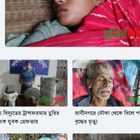
 বিদ্যুতের ট্রান্সফরমার চুরির
রাণীনগরে নৌকা থেকে বিলে পড
ক যুবক গ্রেফতার
বৃদ্ধের মৃত্যু