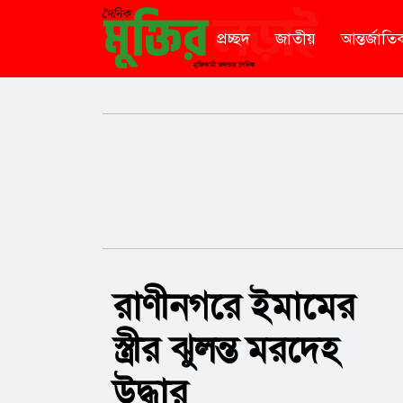
প্রচ্ছদ
জাতীয়
আন্তর্জাতি
রাণীনগরে ইমামের
স্ত্রীর ঝুলন্ত মরদেহ
উদ্ধার