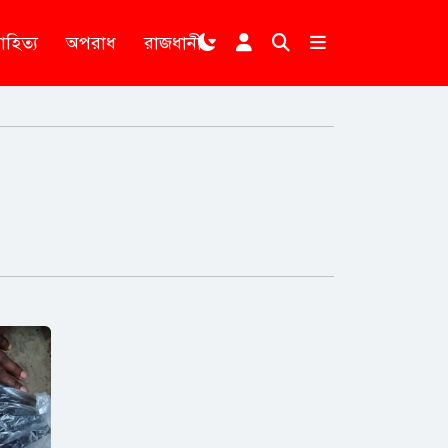
াহিত্য
অপরাধ
রাজধানী