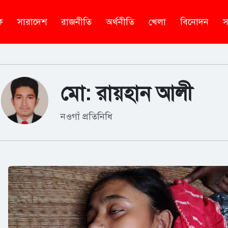
ক
সারাদেশ
রাজনীতি
অর্থনীতি
খেলা
বিনোদন
স
মো: রায়হান আলী
নওগাঁ প্রতিনিধি