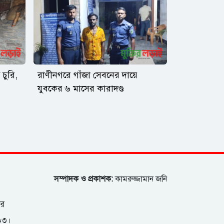
চুরি,
রাণীনগরে গাঁজা সেবনের দায়ে
যুবকের ৬ মাসের কারাদণ্ড
সম্পাদক ও প্রকাশক:
কামরুজ্জামান জনি
ার
২০৩।