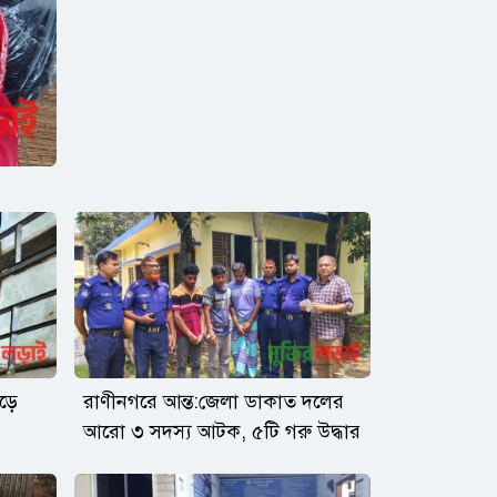
়ে
রাণীনগরে আন্ত:জেলা ডাকাত দলের
আরো ৩ সদস্য আটক, ৫টি গরু উদ্ধার