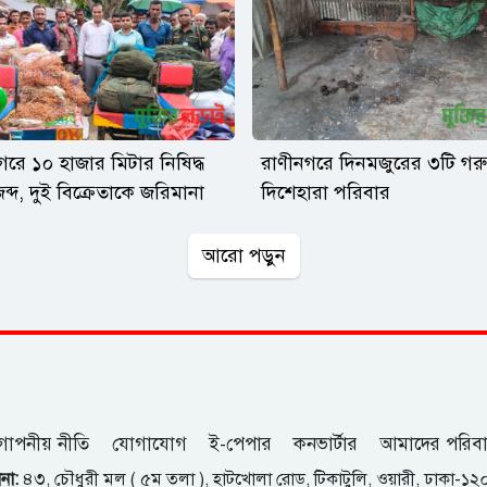
গরে ১০ হাজার মিটার নিষিদ্ধ
রাণীনগরে দিনমজুরের ৩টি গরু 
ব্দ, দুই বিক্রেতাকে জরিমানা
দিশেহারা পরিবার
আরো পড়ুন
োপনীয় নীতি
যোগাযোগ
ই-পেপার
কনভার্টার
আমাদের পরিব
না:
৪৩, চৌধুরী মল ( ৫ম তলা ), হাটখোলা রোড, টিকাটুলি, ওয়ারী, ঢাকা-১