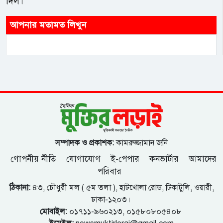
দিল।
আপনার মতামত লিখুন
সম্পাদক ও প্রকাশক:
কামরুজ্জামান জনি
গোপনীয় নীতি
যোগাযোগ
ই-পেপার
কনভার্টার
আমাদের
পরিবার
ঠিকানা:
৪৩, চৌধুরী মল ( ৫ম তলা ), হাটখোলা রোড, টিকাটুলি, ওয়ারী,
ঢাকা-১২০৩।
মোবাইল:
০১৭১১-৯৬০২১৩, ০১৫৮০৮০৫৪০৮