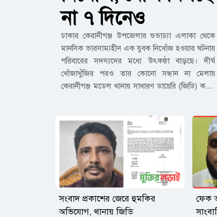
না ৭ দিনেও
ঢাকার কেরানীগঞ্জ উপজেলার শুভাঢ্যা এলাকা থেকে
মানসিক ভারসাম্যহীন এক যুবক নিখোঁজ হওয়ার ঘটনায়
পরিবারের সদস্যদের মধ্যে উৎকণ্ঠা বাড়ছে। দীর্ঘ
খোঁজাখুঁজির পরও তার কোনো সন্ধান না মেলায়
কেরানীগঞ্জ মডেল থানায় সাধারণ ডায়েরি (জিডি) করার
আবেদন করেছেন তার বাবা।লিখিত অভিযোগে উল্লেখ
করা হয়, নিখোঁজ যুবকের নাম মো. তামিম (২১)। তিনি
দীর্ঘদিন ধরে মানসিক সমস্যায় ভুগছেন। গত ২৬ জুলাই
২০২৬ ভোর আনুমানিক ৫টার দিকে কাউকে কিছু না
জানিয়ে বাড়ি থেকে বের হয়ে যান। এরপর থেকে তার
অবস্থান সম্পর্কে পরিবারের কেউ কোনো তথ্য জানতে
পারেননি।পরিবারের সদস্যরা জানান, সম্ভাব্য বিভিন্ন স্থানে
খোঁজ নেওয়া, আত্মীয়-স্বজন ও পরিচিতদের সঙ্গে
সংবাদ প্রকাশের জেরে হুমকির
ফেক আ
যোগাযোগ করা হলেও এখন পর্যন্ত তামিমের সন্ধান
অভিযোগ, থানায় জিডি
সাংবা
মেলেনি। তার শারীরিক ও মানসিক অবস্থা বিবেচনায়