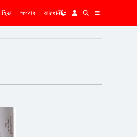
াহিত্য
অপরাধ
রাজধানী