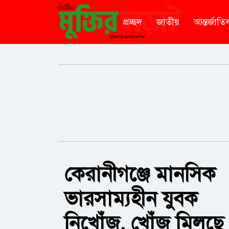
প্রচ্ছদ
জাতীয়
আন্তর্জাতি
কেরানীগঞ্জে মানসিক
ভারসাম্যহীন যুবক
নিখোঁজ, খোঁজ মিলছে