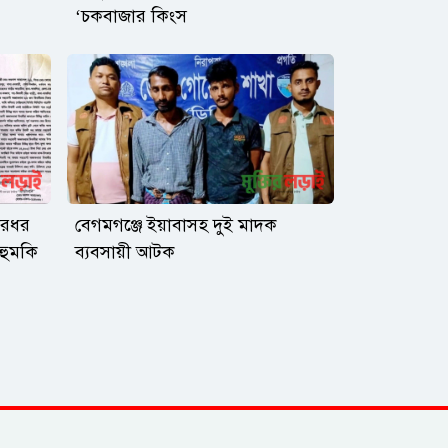
‘চকবাজার কিংস
ারধর
বেগমগঞ্জে ইয়াবাসহ দুই মাদক
 হুমকি
ব্যবসায়ী আটক