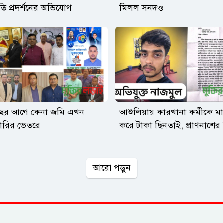
তি প্রদর্শনের অভিযোগ
মিলল সনদও
বছর আগে কেনা জমি এখন
আশুলিয়ায় কারখানা কর্মীকে ম
ডারির ভেতরে
করে টাকা ছিনতাই, প্রাণনাশের
আরো পড়ুন