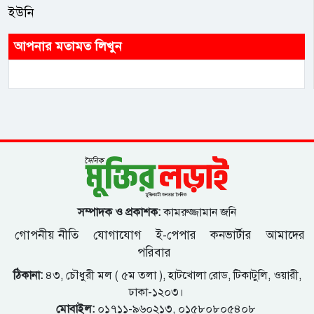
ইউনি
আপনার মতামত লিখুন
সম্পাদক ও প্রকাশক:
কামরুজ্জামান জনি
গোপনীয় নীতি
যোগাযোগ
ই-পেপার
কনভার্টার
আমাদের
পরিবার
ঠিকানা:
৪৩, চৌধুরী মল ( ৫ম তলা ), হাটখোলা রোড, টিকাটুলি, ওয়ারী,
ঢাকা-১২০৩।
মোবাইল:
০১৭১১-৯৬০২১৩, ০১৫৮০৮০৫৪০৮