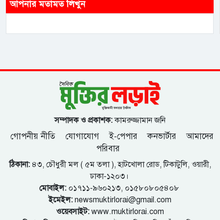
আপনার মতামত লিখুন
সম্পাদক ও প্রকাশক:
কামরুজ্জামান জনি
গোপনীয় নীতি
যোগাযোগ
ই-পেপার
কনভার্টার
আমাদের
পরিবার
ঠিকানা:
৪৩, চৌধুরী মল ( ৫ম তলা ), হাটখোলা রোড, টিকাটুলি, ওয়ারী,
ঢাকা-১২০৩।
মোবাইল:
০১৭১১-৯৬০২১৩, ০১৫৮০৮০৫৪০৮
ইমেইল:
newsmuktirlorai@gmail.com
ওয়েবসাইট:
www.muktirlorai.com