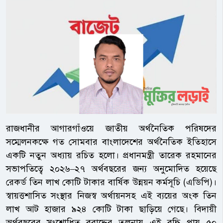
রাজধানীর আগারগাঁওয়ে জাতীয় অর্থনৈতিক পরিষদের
সম্মেলনকক্ষে গত সোমবার বাংলাদেশের অর্থনৈতিক ইতিহাসে
একটি নতুন অধ্যায় রচিত হলো। প্রধানমন্ত্রী তারেক রহমানের
সভাপতিত্বে ২০২৬–২৭ অর্থবছরের জন্য অনুমোদিত হয়েছে
রেকর্ড তিন লাখ কোটি টাকার বার্ষিক উন্নয়ন কর্মসূচি (এডিপি)।
স্বায়ত্তশাসিত সংস্থার নিজস্ব অর্থায়নসহ এই ব্যয়ের অংক তিন
লাখ আট হাজার ৯২৪ কোটি টাকা ছাড়িয়ে গেছে। বিদায়ী
অর্থবছরের সংশোধিত বরাদ্দের তুলনায় এই বৃদ্ধি প্রায় ৫০