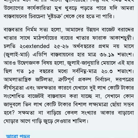
উদ্যোগের কার্যকারিতা মুখ থুবড়ে পড়তে পারে যদি আমরা
বাস্তবায়নের চিরচেনা 'দুষ্টচক্র' থেকে বের হতে না পারি।
বাস্তবতার নির্মম সত্য হলো, আমাদের উন্নয়ন বাজেট বরাদ্দের
খাতার সাথে মাঠপর্যায়ের ব্যয়ের খাতার ফারাক আকাশচুম্বী।
চলতি ২০extended ২৫-২৬ অর্থবছরের প্রথম নয় মাসে
(জুলাই-মার্চ) এডিপি বাস্তবায়নের হার মাত্র ৩৬.১৯ শতাংশ।
আরও উদ্বেগজনক বিষয় হলো, জুলাই-জানুয়ারি মেয়াদে এই হার
ছিল গত ১৫ বছরের মধ্যে সর্বনিম্ন-মাত্র ২০.৩ শতাংশ।
আমলাতান্ত্রিক জটিলতা, ত্রুটিপূর্ণ প্রকল্প নির্বাচন, দরপত্রের
দীর্ঘসূত্রতা এবং অদক্ষতার কারণে যেখানে দুই লাখ কোটি টাকার
সংশোধিত বাজেটই বাস্তবায়ন করা যাচ্ছে না, সেখানে কোন
জাদুবলে তিন লাখ কোটি টাকার বিশাল লক্ষ্যমাত্রা ছোঁয়া সম্ভব
হবে? সক্ষমতা না বাড়িয়ে কেবল সংখ্যার আকার বাড়ানো
ঘোড়ার আগে গাড়ি জুড়ে দেওয়ার শামিল।
আরো পড়ুন