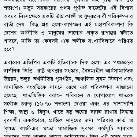
শতাংশ। নতুন সরকারের প্রথম পূর্ণাঙ্গ বাজেটের এই বিশাল
অবয়ব নিঃসন্দেহে একটি উচ্চাকাঙ্ক্ষী ও সুদূরপ্রসারী পরিকল্পনার
বার্তা দেয়। কিন্তু প্রশ্ন হলো-কাগজের এই মহাপরিকল্পনা কি
দেশের অর্থনীতি ও মানুষের ভাগ্যের প্রকৃত রূপান্তর ঘটাতে
পারবে, নাকি তা কেবলই এক অলীক সংখ্যাবিলাসে পরিণত
হবে?
এবারের এডিপির একটি ইতিবাচক দিক হলো এর পঞ্চস্তম্ভের
দার্শনিক ভিত্তি। রাষ্ট্র ব্যবস্থার সংস্কার, বৈষম্যহীন আর্থসামাজিক
উন্নয়ন, ভঙ্গুর অর্থনীতির পুনর্গঠন, আঞ্চলিক সুষম বিকাশ এবং
সামাজিক সংহতিকে সামনে রেখে এই পরিকল্পনা সাজানো
হয়েছে। খাতভিত্তিক বরাদ্দে পরিবহন ও যোগাযোগ খাতকে
সর্বোচ্চ গুরুত্ব (১৬.৭০ শতাংশ) দেওয়া এবং এর পাশাপাশি
শিক্ষা, স্বাস্থ্য ও বিদ্যুৎ খাতে বড় অঙ্কের বরাদ্দ রাখার সিদ্ধান্ত
দূরদর্শী। একইভাবে, প্রান্তিক মানুষের জন্য 'পরিবার কার্ড' ও
'কৃषक কার্ড'-এর মতো সামাজিক সুরক্ষা কর্মসূচি সাধারণ
মানুষের মনে আশার আলো জ্বালিয়েছে। কিন্তু এই সমস্ত মহৎ