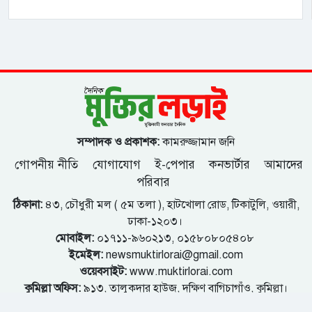
সম্পাদক ও প্রকাশক:
কামরুজ্জামান জনি
গোপনীয় নীতি
যোগাযোগ
ই-পেপার
কনভার্টার
আমাদের
পরিবার
ঠিকানা:
৪৩, চৌধুরী মল ( ৫ম তলা ), হাটখোলা রোড, টিকাটুলি, ওয়ারী,
ঢাকা-১২০৩।
মোবাইল:
০১৭১১-৯৬০২১৩, ০১৫৮০৮০৫৪০৮
ইমেইল:
newsmuktirlorai@gmail.com
ওয়েবসাইট:
www.muktirlorai.com
কুমিল্লা অফিস:
৯১৩, তালুকদার হাউজ, দক্ষিণ বাগিচাগাঁও, কুমিল্লা।