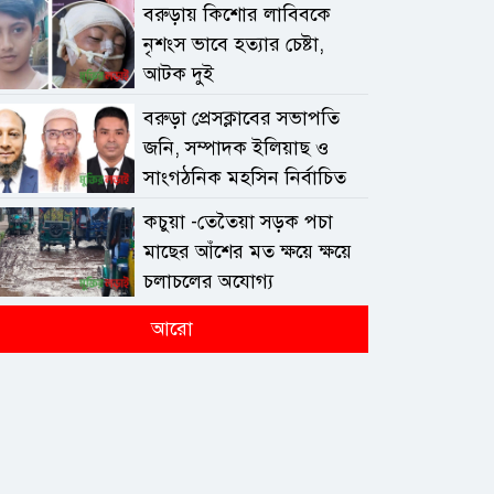
বরুড়ায় কিশোর লাবিবকে
নৃশংস ভাবে হত্যার চেষ্টা,
আটক দুই
বরুড়া প্রেসক্লাবের সভাপতি
জনি, সম্পাদক ইলিয়াছ ও
সাংগঠনিক মহসিন নির্বাচিত
কচুয়া -তেতৈয়া সড়ক পচা
মাছের আঁশের মত ক্ষয়ে ক্ষয়ে
চলাচলের অযোগ্য
আরো