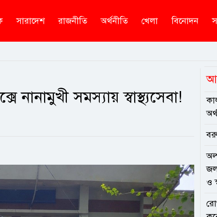
ক
সারাদেশ
রাজনীতি
অর্থনীতি
খেলা
বিনোদন
স
আ
্সে নানামুখী সমস্যায় স্বাস্থ্যসেবা!
কাল
অর
বর
অল্
জল
ও স
রোগ
কর