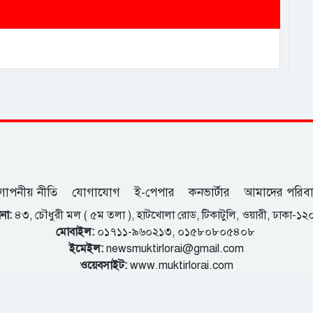
োপনীয় নীতি
যোগাযোগ
ই-পেপার
কনভার্টার
আমাদের পরিব
না:
৪৩, চৌধুরী মল ( ৫ম তলা ), হাটখোলা রোড, টিকাটুলি, ওয়ারী, ঢাকা-১
মোবাইল:
০১৭১১-৯৬০২১৩, ০১৫৮০৮০৫৪০৮
ইমেইল:
newsmuktirlorai@gmail.com
ওয়েবসাইট:
www.muktirlorai.com
কুমিল্লা অফিস:
৯১৩, তালুকদার হাউজ, দক্ষিণ বাগিচাগাঁও, কুমিল্লা।