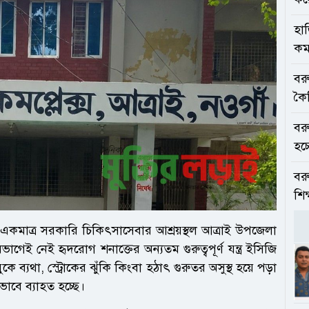
হাজ
কমপ
বর
কৈ
বরু
হচ্
বর
শিক
একমাত্র সরকারি চিকিৎসাসেবার আশ্রয়স্থল আত্রাই উপজেলা
ভাগেই নেই হৃদরোগ শনাক্তের অন্যতম গুরুত্বপূর্ণ যন্ত্র ইসিজি
যথা, স্ট্রোকের ঝুঁকি কিংবা হঠাৎ গুরুতর অসুস্থ হয়ে পড়া
াবে ব্যাহত হচ্ছে।