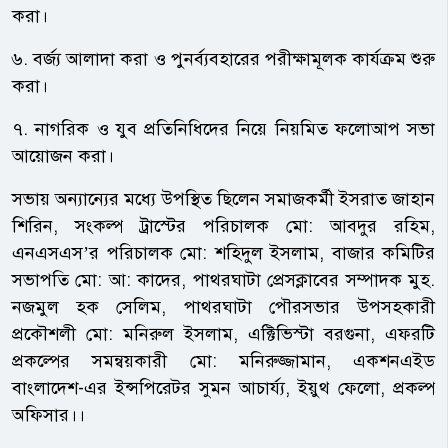
করা।
৬. বর্জ্য আলাদা করা ও পুনর্ব্যবহারের পরীক্ষামূলক কার্যক্রম শুরু
করা।
৭. নাগরিক ও যুব প্রতিনিধিদের নিয়ে নিয়মিত ফলোআপ সভা
আয়োজন করা।
সভায় অন্যান্যের মধ্যে উপস্থিত ছিলেন সমাজকর্মী ইসরাত জাহান
শিরিন, সংকল্প ট্রাস্টের পরিচালক মো: আবদুর রহিম,
এনএসএস’র পরিচালক মো: শহিদুল ইসলাম, বাজার কমিটির
সভাপতি মো: আ: কাদের, পাথরঘাটা প্রেসক্লাবের সম্পাদক মুহ.
নজমুল হক সেলিম, পাথরঘাটা পৌরসভার উপসহকারী
প্রকৌশলী মো: মনিরুল ইসলাম, এক্টিভিস্টা বরগুনা, এফরটি
প্রকল্পের সমন্বয়কারী মো: মনিরুজ্জামান, একশনএইড
বাংলাদেশ-এর ইন্সপিরেটর সুমন আচার্য্য, ইয়ুথ ফেলো, প্রকল্প
অফিসার।।