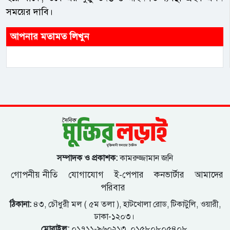
সময়ের দাবি।
আপনার মতামত লিখুন
সম্পাদক ও প্রকাশক:
কামরুজ্জামান জনি
গোপনীয় নীতি
যোগাযোগ
ই-পেপার
কনভার্টার
আমাদের
পরিবার
ঠিকানা:
৪৩, চৌধুরী মল ( ৫ম তলা ), হাটখোলা রোড, টিকাটুলি, ওয়ারী,
ঢাকা-১২০৩।
মোবাইল:
০১৭১১-৯৬০২১৩, ০১৫৮০৮০৫৪০৮