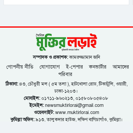
সম্পাদক ও প্রকাশক:
কামরুজ্জামান জনি
গোপনীয় নীতি
যোগাযোগ
ই-পেপার
কনভার্টার
আমাদের
পরিবার
ঠিকানা:
৪৩, চৌধুরী মল ( ৫ম তলা ), হাটখোলা রোড, টিকাটুলি, ওয়ারী,
ঢাকা-১২০৩।
মোবাইল:
০১৭১১-৯৬০২১৩, ০১৫৮০৮০৫৪০৮
ইমেইল:
newsmuktirlorai@gmail.com
ওয়েবসাইট:
www.muktirlorai.com
কুমিল্লা অফিস:
৯১৩, তালুকদার হাউজ, দক্ষিণ বাগিচাগাঁও, কুমিল্লা।