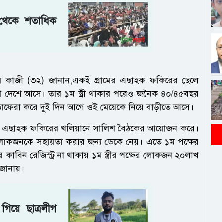
া থেকে শতাধিক
েস কাজী (৩২) জানান,একই গ্রামের এছাহক ফকিরের ছেলে
েশে আসে। তার ১ম স্ত্রী থাকার পরেও জনৈক ৪০/৪৫বছর
ঘোড়াফেরা করে দুই দিন আগে ওই মেয়েকে নিয়ে বাড়ীতে আসে।
তে এছাহক ফকিরের খলিয়ানে সালিশ বৈঠকের আয়োজন করে।
োকজনকে সহায়তা করার জন্য ডেকে নেয়। এতে ১ম পক্ষের
িয়ের কাবিন রেজিস্ট্র না থাকায় ১ম স্ত্রীর পক্ষের লোকজন ২০লাখ
ি জানায়।
ে গিয়ে ছাত্রলীগ