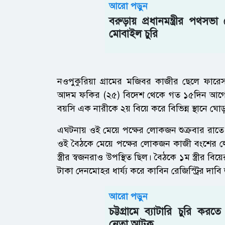
আরো পড়ুন
বরুড়ায় প্রধানমন্ত্রীর পথসভ
মোবাইল চুরি
নওপুকুরিয়া গ্রামের মজিবর কাজীর ছেলে ফার
আদম ফকির (২৫) বিদেশ থেকে গত ১৫দিন আগে দ
বয়সি এক নারীকে ২য় বিয়ে করে বিভিন্ন স্থানে 
এঘটনায় ওই মেয়ে পক্ষের লোকজন শুক্রবার রা
ওই বৈঠকে মেয়ে পক্ষের লোকজন কাজী বংশের ল
স্ত্রীর স্বজনরাও উপস্থিত ছিল। বৈঠকে ১ম স্ত্রীর ব
টাকা দেনমোহর ধার্য্য করে কাবিন রেজিস্ট্রির দাব
আরো পড়ুন
চট্টগ্রামে ব্যাটারি চুরি করত
নেতা আটক