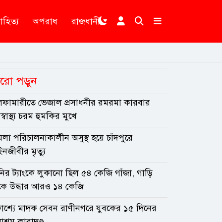
াহিত্য
অপরাধ
রাজধানী
রো পড়ুন
লফামারীতে ভেজাল প্রসাধনীর রমরমা কারবার
্বাস্থ্য চরম হুমকির মুখে
লা পরিচালনাকালীন অসুস্থ হয়ে চাঁদপুরে
নজীবীর মৃত্যু
নির ট্যাংকে লুকানো ছিল ৫৪ কেজি গাঁজা, গাড়ি
কে উদ্ধার আরও ১৪ কেজি
রকাশ্যে মাদক সেবন রাণীনগরে যুবকের ১৫ দিনের
াশ্রম কারাদণ্ড