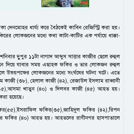
 দেনমোহর ধার্য্য করে বৈঠকেই কাবিন রেজিস্ট্রি করা হয়।
র লোকজনের মধ্যে কথা কাটা-কাটির এক পর্যায়ে ধাক্কা-
িবার দুুপুর ১১টা নাগাদ আব্দুস সাত্তার কাজীর ছেলে রুহুল
নে দিয়ে যাবার সময় এছাহক ফকির ও তার লোকজন রুহুল
 উভয়পক্ষের লোকজনের মধ্যে সংর্ঘষের ঘটনা ঘটে। এতে
সলাম কাজী (৩৮), হেলাল কাজী (৪২), রেজাউল ইসলাম রাব্বানী
(১৫),আসমা খাতুন (৪০) ও দিলবর কাজী (৪৫) আহত হয়।
 করা হয়েছে।
র(৫৫),ইসরাফিল ফকির(৩৫),জাহিদুল ফকির (৪২),রিপন
াউর ফকির (৪০) আহত হয়। আহতদের রাণীনগর হাসপাতালে