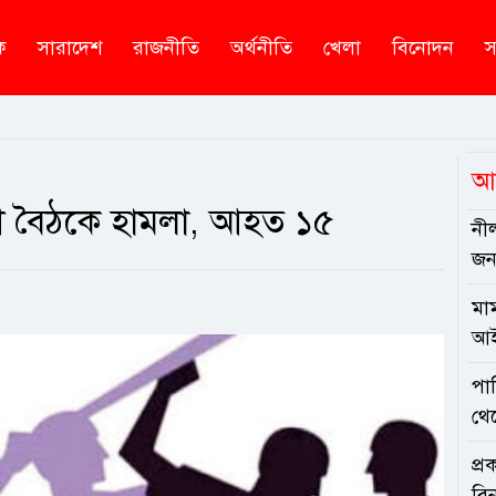
ক
সারাদেশ
রাজনীতি
অর্থনীতি
খেলা
বিনোদন
স
আ
শী বৈঠকে হামলা, আহত ১৫
নী
জনস
মাম
আই
পা
থে
প্
বিন