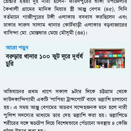
গ্রেপ্তার হওয়া দুই নারী হলেন- ফরিদপুরের ভাঙ্গা উপজেলার
কৈখালী গ্রামের মানিক মিয়ার স্ত্রী আঞ্জু বেগম (৪৫), যিনি
বর্তমানে গাজীপুরের টঙ্গী এলাকায় বসবাস করছিলেন এবং
ঢাকার দারুস সালাম থানার কোর্টবাড়ী এলাকার বড়বাজারের
বাসিন্দা মো. মোস্তফার মেয়ে মৌসুমী (৩৪)।
আরো পড়ুন
বরুড়ায় থানার ১০০ ফুট দূরে দুর্ধর্ষ
চুরি
অভিযানের প্রথম ধাপে সকাল ৯টার দিকে চট্টগ্রাম থেকে
দাউদকান্দিগামী একটি 'পাপিয়া ট্রান্সপোর্ট' বাসে তল্লাশি চালানো
হয়। এ সময় আঞ্জু বেগমের আচরণ সন্দেহজনক মনে হলে নারী
পুলিশ সদস্যের মাধ্যমে তার দেহ তল্লাশি করা হয়। তল্লাশিতে
শরীরের সঙ্গে স্কচটেপ দিয়ে বিশেষভাবে পেঁচানো অবস্থায় ৪ কেজি
গাঁজা উদ্ধার করা হয়।