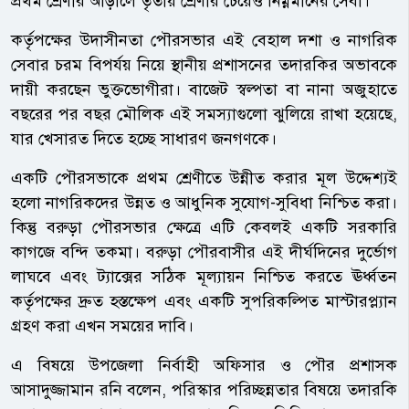
প্রথম শ্রেণীর আড়ালে তৃতীয় শ্রেণীর চেয়েও নিম্নমানের সেবা।
কর্তৃপক্ষের উদাসীনতা পৌরসভার এই বেহাল দশা ও নাগরিক
সেবার চরম বিপর্যয় নিয়ে স্থানীয় প্রশাসনের তদারকির অভাবকে
দায়ী করছেন ভুক্তভোগীরা। বাজেট স্বল্পতা বা নানা অজুহাতে
বছরের পর বছর মৌলিক এই সমস্যাগুলো ঝুলিয়ে রাখা হয়েছে,
যার খেসারত দিতে হচ্ছে সাধারণ জনগণকে।
একটি পৌরসভাকে প্রথম শ্রেণীতে উন্নীত করার মূল উদ্দেশ্যই
হলো নাগরিকদের উন্নত ও আধুনিক সুযোগ-সুবিধা নিশ্চিত করা।
কিন্তু বরুড়া পৌরসভার ক্ষেত্রে এটি কেবলই একটি সরকারি
কাগজে বন্দি তকমা। বরুড়া পৌরবাসীর এই দীর্ঘদিনের দুর্ভোগ
লাঘবে এবং ট্যাক্সের সঠিক মূল্যায়ন নিশ্চিত করতে ঊর্ধ্বতন
কর্তৃপক্ষের দ্রুত হস্তক্ষেপ এবং একটি সুপরিকল্পিত মাস্টারপ্ল্যান
গ্রহণ করা এখন সময়ের দাবি।
এ বিষয়ে উপজেলা নির্বাহী অফিসার ও পৌর প্রশাসক
আসাদুজ্জামান রনি বলেন, পরিস্কার পরিচ্ছন্নতার বিষয়ে তদারকি