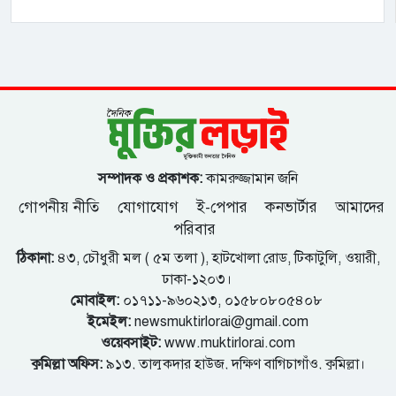
সম্পাদক ও প্রকাশক:
কামরুজ্জামান জনি
গোপনীয় নীতি
যোগাযোগ
ই-পেপার
কনভার্টার
আমাদের
পরিবার
ঠিকানা:
৪৩, চৌধুরী মল ( ৫ম তলা ), হাটখোলা রোড, টিকাটুলি, ওয়ারী,
ঢাকা-১২০৩।
মোবাইল:
০১৭১১-৯৬০২১৩, ০১৫৮০৮০৫৪০৮
ইমেইল:
newsmuktirlorai@gmail.com
ওয়েবসাইট:
www.muktirlorai.com
কুমিল্লা অফিস:
৯১৩, তালুকদার হাউজ, দক্ষিণ বাগিচাগাঁও, কুমিল্লা।