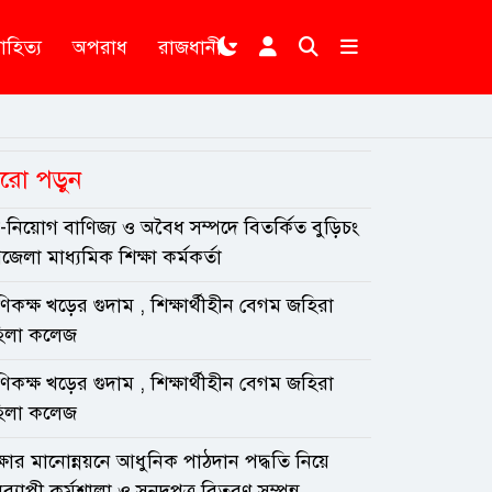
াহিত্য
অপরাধ
রাজধানী
রো পড়ুন
ষ-নিয়োগ বাণিজ্য ও অবৈধ সম্পদে বিতর্কিত বুড়িচং
েলা মাধ্যমিক শিক্ষা কর্মকর্তা
েণিকক্ষ খড়ের গুদাম , শিক্ষার্থীহীন বেগম জহিরা
িলা কলেজ
েণিকক্ষ খড়ের গুদাম , শিক্ষার্থীহীন বেগম জহিরা
িলা কলেজ
্ষার মানোন্নয়নে আধুনিক পাঠদান পদ্ধতি নিয়ে
ব্যাপী কর্মশালা ও সনদপত্র বিতরণ সম্পন্ন