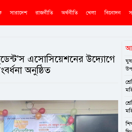
ক
সারাদেশ
রাজনীতি
অর্থনীতি
খেলা
বিনোদন
স
আ
স্টুডেন্ট'স এসোসিয়েশনের উদ্যোগে
ঘু
বর্ধনা অনুষ্ঠিত
উপজ
শ্র
মহ
শ্র
মহ
শিক
দিন