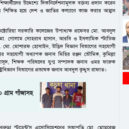
্ষার্থীদের উদ্দেশ্যে দিকনির্দেশনামূলক বক্তব্য প্রদান করেন
য় শিক্ষিত হয়ে দেশ ও জাতির কল্যাণে কাজ করার আহ্বান
ভিক্টোরিয়া সরকারি কলেজের উপাধ্যক্ষ প্রফেসর মো. আবদুল
 মো. গোলাম সোহরাব হাসান, আরবি ও ইসলামিক স্টাডিজ
. মো. মোশারফ হোসাইন, উদ্ভিদ বিজ্ঞান বিভাগের সহযোগী
ের সহযোগী অধ্যাপক জনাব মিহির রঞ্জন ভৌমিক, কুমিল্লা
মাসুদ, শিক্ষক পরিষদের যুগ্ম সম্পাদক জনাব ওমর ফারুক
্রবিজ্ঞান বিভাগের প্রভাষক জনাব আবদুল কুদ্দুস রাফাত।
গ্রাম গাঁজাসহ
্থ বরুড়া স্টুডেন্ট'স এসোসিয়েশনের সভাপতি মো. মোমরেজ