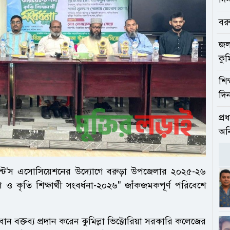
বরু
জলা
কুম
শিক
দিন
প্র
অন
্টুডেন্ট'স এসোসিয়েশনের উদ্যোগে বরুড়া উপজেলার ২০২৫-২৬
বরণ ও কৃতি শিক্ষার্থী সংবর্ধনা-২০২৬" জাঁকজমকপূর্ণ পরিবেশে
যবান বক্তব্য প্রদান করেন কুমিল্লা ভিক্টোরিয়া সরকারি কলেজের